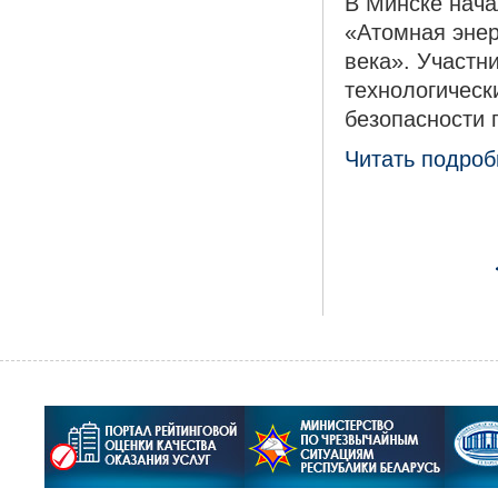
В Минске нач
«Атомная энер
века». Участн
технологическ
безопасности 
Читать подробн