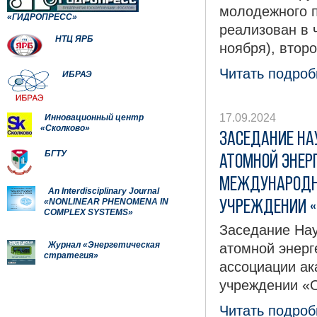
молодежного п
«ГИДРОПРЕСС»
реализован в 
НТЦ ЯРБ
ноября), втор
Читать подробн
ИБРАЭ
17.09.2024
Инновационный центр
«Сколково»
ЗАСЕДАНИЕ НА
БГТУ
АТОМНОЙ ЭНЕР
МЕЖДУНАРОДНО
An Interdisciplinary Journal
УЧРЕЖДЕНИИ «
«NONLINEAR PHENOMENA IN
COMPLEX SYSTEMS»
Заседание Нау
Журнал «Энергетическая
атомной энерг
стратегия»
ассоциации ак
учреждении «
Читать подробн