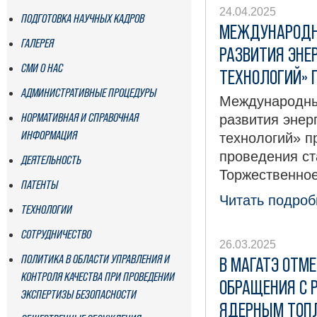
24.04.2025
ПОДГОТОВКА НАУЧНЫХ КАДРОВ
МЕЖДУНАРОДН
ГАЛЕРЕЯ
РАЗВИТИЯ ЭНЕ
СМИ О НАС
ТЕХНОЛОГИЙ» П
АДМИНИСТРАТИВНЫЕ ПРОЦЕДУРЫ
Международны
НОРМАТИВНАЯ И СПРАВОЧНАЯ
развития энер
ИНФОРМАЦИЯ
технологий» п
проведения ст
ДЕЯТЕЛЬНОСТЬ
Торжественно
ПАТЕНТЫ
Читать подробн
ТЕХНОЛОГИИ
СОТРУДНИЧЕСТВО
26.03.2025
ПОЛИТИКА В ОБЛАСТИ УПРАВЛЕНИЯ И
В МАГАТЭ ОТМ
КОНТРОЛЯ КАЧЕСТВА ПРИ ПРОВЕДЕНИИ
ОБРАЩЕНИЯ С 
ЭКСПЕРТИЗЫ БЕЗОПАСНОСТИ
ЯДЕРНЫМ ТОП