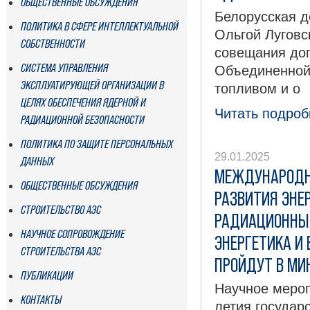
ОБЩЕСТВЕННЫЕ ОБСУЖДЕНИЯ
Белорусская д
ПОЛИТИКА В СФЕРЕ ИНТЕЛЛЕКТУАЛЬНОЙ
Ольгой Луговс
СОБСТВЕННОСТИ
совещания до
СИСТЕМА УПРАВЛЕНИЯ
Объединенной
ЭКСПЛУАТИРУЮЩЕЙ ОРГАНИЗАЦИИ В
топливом и о
ЦЕЛЯХ ОБЕСПЕЧЕНИЯ ЯДЕРНОЙ И
Читать подробн
РАДИАЦИОННОЙ БЕЗОПАСНОСТИ
ПОЛИТИКА ПО ЗАЩИТЕ ПЕРСОНАЛЬНЫХ
29.01.2025
ДАННЫХ
МЕЖДУНАРОДН
ОБЩЕСТВЕННЫЕ ОБСУЖДЕНИЯ
РАЗВИТИЯ ЭНЕ
СТРОИТЕЛЬСТВО АЭС
РАДИАЦИОННЫХ
НАУЧНОЕ СОПРОВОЖДЕНИЕ
ЭНЕРГЕТИКА И 
СТРОИТЕЛЬСТВА АЭС
ПРОЙДУТ В МИН
ПУБЛИКАЦИИ
Научное мероп
КОНТАКТЫ
летия государ