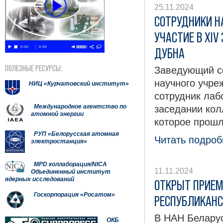
25.11.2024
СОТРУДНИКИ Н
УЧАСТИЕ В XIV
ДУБНА
ПОЛЕЗНЫЕ РЕСУРСЫ:
Заведующий с
научного учр
НИЦ «Курчатовский институт»
сотрудник лаб
Международное агентство по
заседании кол
атомной энергии
которое прошл
РУП «Белорусская атомная
Читать подробн
электростанция»
MPD коллаборация/NICA
11.11.2024
Объединенный институт
ядерных исследований
ОТКРЫТ ПРИЕМ
Госкорпорация «Росатом»
РЕСПУБЛИКАНС
В НАН Беларус
ОКБ