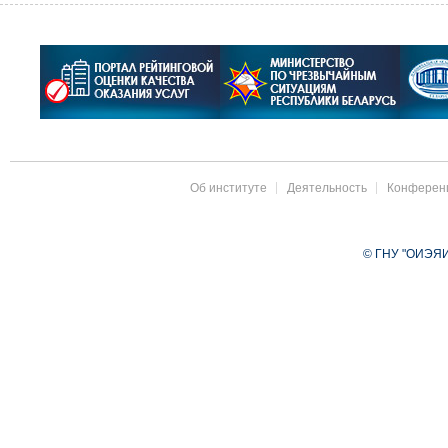
Об институте
Деятельность
Конферен
© ГНУ "ОИЭЯИ