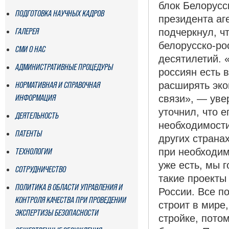
блок Белорусс
ПОДГОТОВКА НАУЧНЫХ КАДРОВ
президента аг
ГАЛЕРЕЯ
подчеркнул, ч
белорусско-ро
СМИ О НАС
десятилетий. «
АДМИНИСТРАТИВНЫЕ ПРОЦЕДУРЫ
россиян есть 
НОРМАТИВНАЯ И СПРАВОЧНАЯ
расширять эко
ИНФОРМАЦИЯ
связи», — уве
уточнил, что е
ДЕЯТЕЛЬНОСТЬ
необходимости
ПАТЕНТЫ
других страна
ТЕХНОЛОГИИ
при необходим
уже есть, мы 
СОТРУДНИЧЕСТВО
такие проекты
ПОЛИТИКА В ОБЛАСТИ УПРАВЛЕНИЯ И
России. Все п
КОНТРОЛЯ КАЧЕСТВА ПРИ ПРОВЕДЕНИИ
строит в мире,
ЭКСПЕРТИЗЫ БЕЗОПАСНОСТИ
стройке, пото