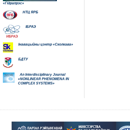
«Гідрапрэс»
НТЦ ЯРБ
ІБРАЭ
Інавацыйны цэнтр «Сколкава»
БДТУ
An Interdisciplinary Journal
«NONLINEAR PHENOMENA IN
COMPLEX SYSTEMS»