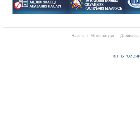
Навіны
Аб інстытуце
Дзейнасць
© ГНУ "ОИЭЯИ