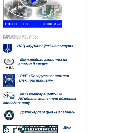
КАРЫСНЫЯ РЭСУРСЫ:
НДЦ «Курчатаўскі інстытут»
Міжнароднае агенцтва па
атамнай энергіі
РУП «Беларуская атамная
электрастанцыя»
MPD калабарацыя/NICA
Аб'яднаны інстытут ядзерных
даследаванняў
Дзяржкарпарацыя «Расатам»
ДКБ