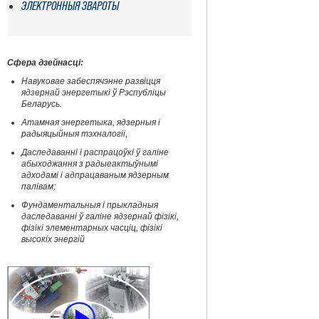
ЭЛЕКТРОННЫЯ ЗВАРОТЫ
Сфера дзейнасці:
Навуковае забеспячэнне развіцця
ядзернай энергетыкі ў Рэспубліцы
Беларусь.
Атамная энергетыка, ядзерныя і
радыяцыйныя тэхналогіі,
Даследаванні і распрацоўкі ў галіне
абыходжання з радыеактыўнымі
адходамі і адпрацаваным ядзерным
палівам;
Фундаментальныя і прыкладныя
даследаванні ў галіне ядзернай фізікі,
фізікі элементарных часціц, фізікі
высокіх энергій