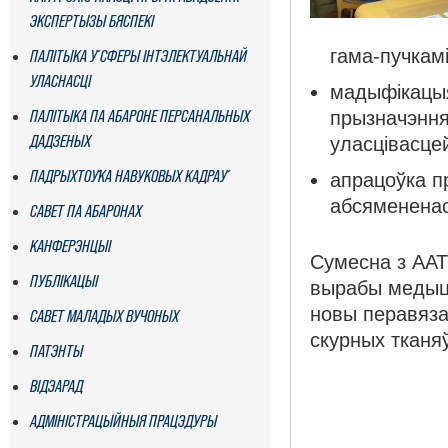
ЭКСПЕРТЫЗЫ БЯСПЕКІ
гама-пучкамі
ПАЛІТЫКА Ў СФЕРЫ ІНТЭЛЕКТУАЛЬНАЙ
УЛАСНАСЦІ
мадыфікацыя
ПАЛІТЫКА ПА АБАРОНЕ ПЕРСАНАЛЬНЫХ
прызначэння
ДАДЗЕНЫХ
уласцівасцей
ПАДРЫХТОЎКА НАВУКОВЫХ КАДРАЎ
апрацоўка п
абсямененас
САВЕТ ПА АБАРОНАХ
КАНФЕРЭНЦЫІ
Сумесна з ААТ
ПУБЛІКАЦЫІ
вырабы медыцы
новы перавяза
САВЕТ МАЛАДЫХ ВУЧОНЫХ
скурных тканяў
ПАТЭНТЫ
ВІДЭАРАД
АДМІНІСТРАЦЫЙНЫЯ ПРАЦЭДУРЫ