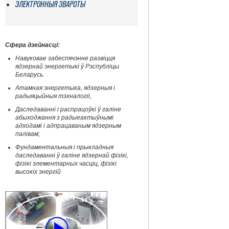
ЭЛЕКТРОННЫЯ ЗВАРОТЫ
Сфера дзейнасці:
Навуковае забеспячэнне развіцця
ядзернай энергетыкі ў Рэспубліцы
Беларусь.
Атамная энергетыка, ядзерныя і
радыяцыйныя тэхналогіі,
Даследаванні і распрацоўкі ў галіне
абыходжання з радыеактыўнымі
адходамі і адпрацаваным ядзерным
палівам;
Фундаментальныя і прыкладныя
даследаванні ў галіне ядзернай фізікі,
фізікі элементарных часціц, фізікі
высокіх энергій