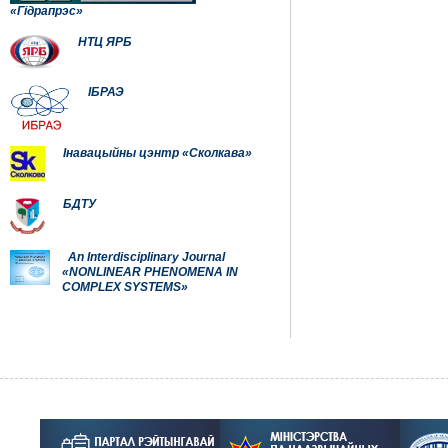
«Гідрапрэс»
НТЦ ЯРБ
ІБРАЭ
Інавацыйны цэнтр «Сколкава»
БДТУ
An Interdisciplinary Journal
«NONLINEAR PHENOMENA IN
COMPLEX SYSTEMS»