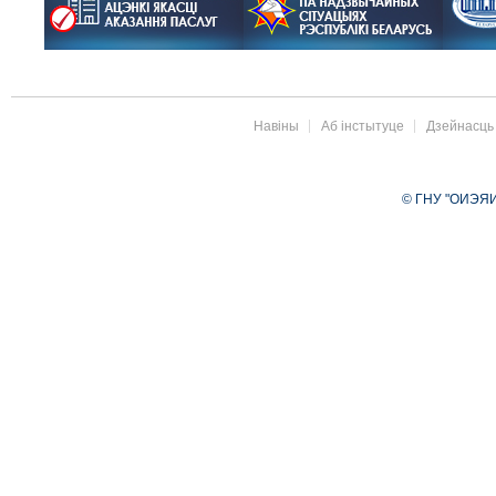
Навіны
Аб інстытуце
Дзейнасць
© ГНУ "ОИЭЯИ