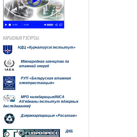
КАРЫСНЫЯ РЭСУРСЫ:
НДЦ «Курчатаўскі інстытут»
Міжнароднае агенцтва па
атамнай энергіі
РУП «Беларуская атамная
электрастанцыя»
MPD калабарацыя/NICA
Аб'яднаны інстытут ядзерных
даследаванняў
Дзяржкарпарацыя «Расатам»
ДКБ