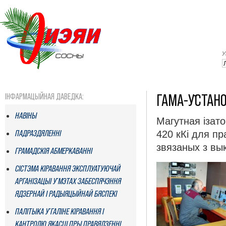
У
ГАМА-ЎСТАНО
ІНФАРМАЦЫЙНАЯ ДАВЕДКА:
НАВІНЫ
Магутная ізат
ПАДРАЗДЯЛЕННI
420 кКі для п
звязаных з вы
ГРАМАДСКІЯ АБМЕРКАВАННІ
СІСТЭМА КІРАВАННЯ ЭКСПЛУАТУЮЧАЙ
АРГАНІЗАЦЫІ Ў МЭТАХ ЗАБЕСПЯЧЭННЯ
ЯДЗЕРНАЙ І РАДЫЯЦЫЙНАЙ БЯСПЕКІ
ПАЛІТЫКА Ў ГАЛІНЕ КІРАВАННЯ І
КАНТРОЛЮ ЯКАСЦІ ПРЫ ПРАВЯДЗЕННІ